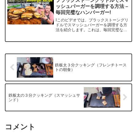
ブラックストーングリドルでスマ
料理・レシピ
スグリドルは日本...
ッシュバーガーを調理する方法 –
毎回完璧なハンバーガー!
Iこのビデオでは、ブラックストーングリ
ドルでスマッシュバーガーを調理する方
法を紹介します。これは、毎回完璧なハ
ンバーガーです。ブラックストーングリ
ドルは、おいしいハンバーガーを調理し
たい人に最適なツールです。毎回、ブラ
ックストーングリドルを...
鉄板太３分クッキング（フレンチトース
トの朝食）
鉄板太の３分クッキング（スマッシュサ
ンド）
コメント