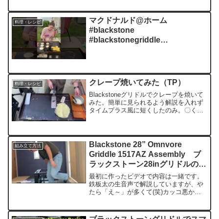
ングリドル2:46 フードプレップ3:41 ブラ
ックストーングリドルの味付け方法5:07
36インチのブラックス...
マクドナルド@ホーム
料理・レシピ
#blackstone
#blackstonegriddle
#breakfastfordinner
#blackstonecooking
#dinnerideas
クレープ焼いてみた（TP）
料理・レシピ
Blackstoneグリドルでクレープを焼いて
みた。簡単に見られるよう解説を入れず
タイムプラス風に短くしたのみ。〇く広
げるための本格的なＴ字型棒は使わず、
スパチュラだけでどこまで出来るかを試
した。このあとにクレープシュゼットで
フランベして食...
Blackstone 28” Omnvore
組み立て方法
Griddle 1517AZ Assembly ブ
ラックストーン28inグリドルの組
み立て方法。鉄板太の解説。
最初に作ったビデオで内容は一緒です。
鉄板太の生音声で解説していますが、や
たら「え～」が多くて(笑)カッコ悪かっ
たので後日AI音声で作り直しました。ア
メリカの家庭用屋外調理器である
Blackstoneグリドル組み立ての様子。ガ