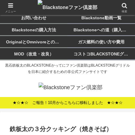
ホーム
Blackstoneのススメ
メニュー
検索
お問い合わせ
Blackstone動画一覧
Blackstoneの購入方法
Blackstoneへの道（購入記）
OriginalとOmnivoreとの違い
ガス燃料の使い方や費用
MOD（改造・改良）
コストコBLACKSTONEグリドルについて
黒石鉄板太のBLACKSTONEかってにファン倶楽部はBLACKSTONEグリドル
を日本に紹介するための非公式ファンサイトです
★☆★☆ ご報告！10月からこちらに移転しました ★☆★☆
鉄板太の３分クッキング（焼きそば）