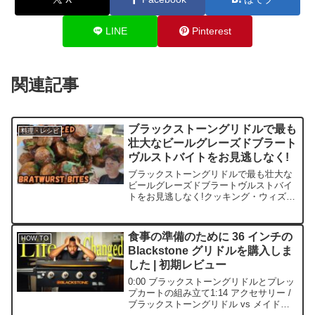
LINE
Pinterest
関連記事
ブラックストーングリドルで最も
料理・レシピ
壮大なビールグレーズドブラート
ヴルストバイトをお見逃しなく!
ブラックストーングリドルで最も壮大な
ビールグレーズドブラートヴルストバイ
トをお見逃しなく!クッキング・ウィズ・
ザ・クレイジー・ポップへようこそ!🌟
この食欲をそそるビデオでは、ブラック
ストーングリドルでビールグレーズドブ
食事の準備のために 36 インチの
HOW TO
ラートヴルストバイト...
Blackstone グリドルを購入しま
した | 初期レビュー
0:00 ブラックストーングリドルとプレッ
プカートの組み立て1:14 アクセサリー /
ブラックストーングリドル vs メイドイ