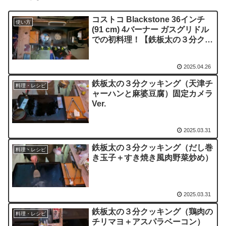
コストコ Blackstone 36インチ
使い方
(91 cm) 4バーナー ガスグリドル
での初料理！【鉄板太の３分クッ
キング（シャリアピンステー
キ）】
2025.04.26
鉄板太の３分クッキング（天津チ
料理・レシピ
ャーハンと麻婆豆腐）固定カメラ
Ver.
2025.03.31
鉄板太の３分クッキング（だし巻
料理・レシピ
き玉子＋すき焼き風肉野菜炒め）
2025.03.31
鉄板太の３分クッキング（鶏肉の
料理・レシピ
チリマヨ＋アスパラベーコン）