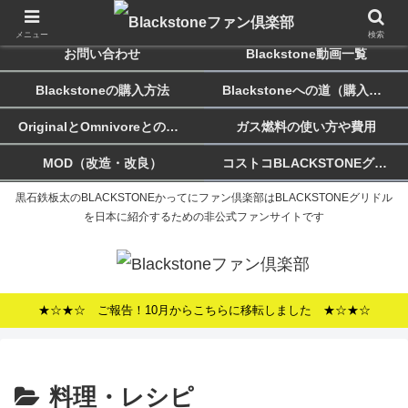
ホーム
Blackstoneのススメ
メニュー
検索
お問い合わせ
Blackstone動画一覧
Blackstoneの購入方法
Blackstoneへの道（購入記）
OriginalとOmnivoreとの違い
ガス燃料の使い方や費用
MOD（改造・改良）
コストコBLACKSTONEグリドルについて
黒石鉄板太のBLACKSTONEかってにファン倶楽部はBLACKSTONEグリドル
を日本に紹介するための非公式ファンサイトです
★☆★☆ ご報告！10月からこちらに移転しました ★☆★☆
料理・レシピ