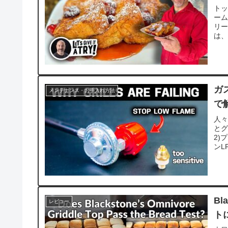
ト
ーム
リ
は、
ガ
メンテナンス・お手入れ方法
で
人
とグ
2)
ンL
Bl
レビュー
ト