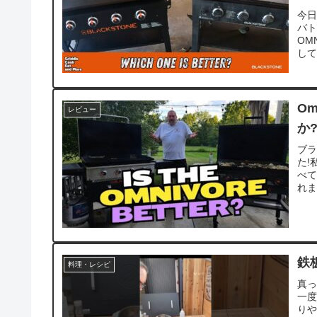
今日
バト
OM
して
O
レビュー
か
ブラ
た!
べ
れま
鉄
料理・レシピ
真っ
一度
りや