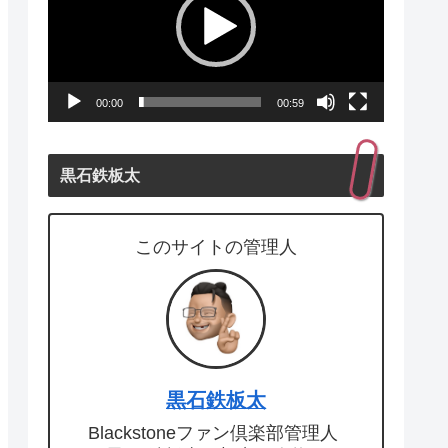
プ
レ
ー
00:00
00:59
ヤ
ー
黒石鉄板太
このサイトの管理人
黒石鉄板太
Blackstoneファン倶楽部管理人