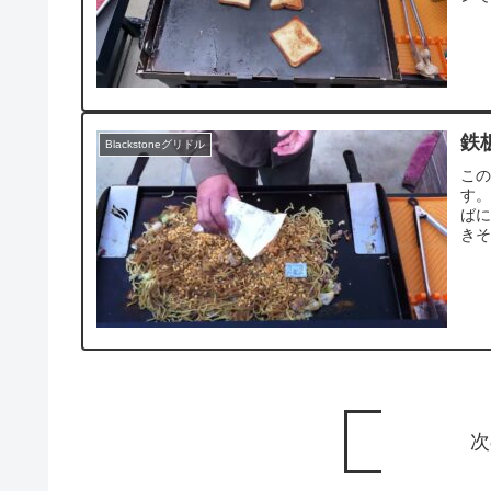
鉄
Blackstoneグリドル
こ
す
ば
きそ
次