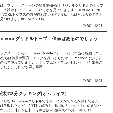
は、ブラックストーンの雑食動物VSオリジナルグリドルのトップ
ルで誰がトップに立っているかを見ていきます。BLACKSTONE
NIVOREトップスの方が優れていますか?私たちはそれらをテスト
見つけます。#BLACKSTONE...
2024.12.21
mnivore グリドルトップ – 価値はあるのでしょう
?
ックストーンのOmnivore Griddleプレートには本当に感動しまし
私たちは何度か温度チェックを行いましたが、Omnivoreはほぼす
ての点で優れていました。トップエンドでは少しゆっくりと加熱さ
したが、それでも同じ高温に...
2024.12.21
板太の3分クッキング(オムライス)
平らなBlackstoneグリドルでオムライスができるか試してみた。
は失敗したけど、2度目は成功！ 周囲のリブを上手に使えばや
すいよ。【レシピ】・冷凍ご飯×4個(茶碗4杯分)・牛肉(ロー