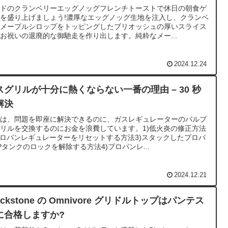
ッドのクランベリーエッグノッグフレンチトーストで休日の朝食ゲ
を盛り上げましょう!濃厚なエッグノッグ生地を注入し、クランベ
ーメープルシロップをトッピングしたブリオッシュの厚いスライス
お祝いの退廃的な御馳走を作り出します。純粋なメー...
2024.12.24
スグリルが十分に熱くならない一番の理由 – 30 秒
解決
々は、問題を即座に解決できるのに、ガスレギュレーターのバルブ
リルを交換するのにお金を浪費しています。1)低火炎の修正方法
プロパンレギュレーターをリセットする方法3)スタックしたプロパ
Pタンクのロックを解除する方法4)プロパンレ...
2024.12.21
ackstone の Omnivore グリドルトップはパンテス
に合格しますか?