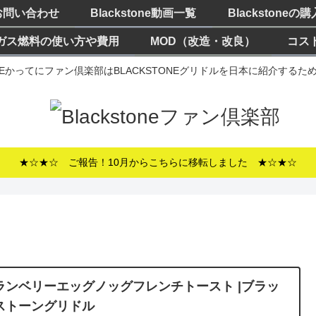
お問い合わせ
Blackstone動画一覧
Blackstoneの
ガス燃料の使い方や費用
MOD（改造・改良）
コス
ONEかってにファン倶楽部はBLACKSTONEグリドルを日本に紹介する
★☆★☆ ご報告！10月からこちらに移転しました ★☆★☆
ランベリーエッグノッグフレンチトースト |ブラッ
ストーングリドル