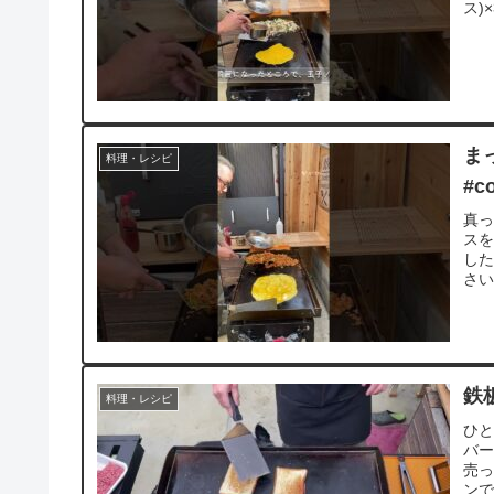
ス)
まっ
料理・レシピ
#c
真
ス
した
さい
鉄
料理・レシピ
ひ
バ
売
ンで