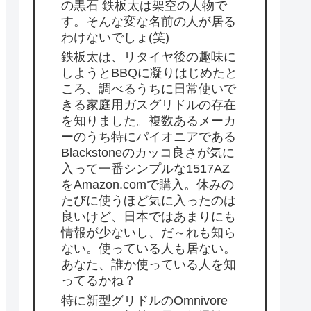
の黒石 鉄板太は架空の人物で
す。そんな変な名前の人が居る
わけないでしょ(笑)
鉄板太は、リタイヤ後の趣味に
しようとBBQに凝りはじめたと
ころ、調べるうちに日常使いで
きる家庭用ガスグリドルの存在
を知りました。複数あるメーカ
ーのうち特にパイオニアである
Blackstoneのカッコ良さが気に
入って一番シンプルな1517AZ
をAmazon.comで購入。休みの
たびに使うほど気に入ったのは
良いけど、日本ではあまりにも
情報が少ないし、だ～れも知ら
ない。使っている人も居ない。
あなた、誰か使っている人を知
ってるかね？
特に新型グリドルのOmnivore