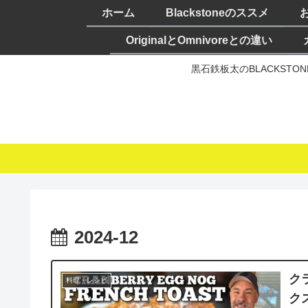
ホーム
Blackstoneのススメ
OriginalとOmnivoreとの違い
黒石鉄板太のBLACKST
2024-12
ク
料理・レシピ
ク