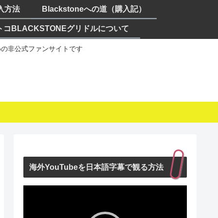
購入方法
Blackstoneへの道（購入記）
トコBLACKSTONEグリドルについて
ための非公式ファンサイトです
海外YouTubeを日本語字幕で観る方法
動
画