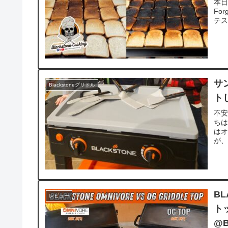
本日は
For
テス
サ
Blackstoneグリドル
ト
不
ちは
は
が、
BL
レビュー
トッ
@B