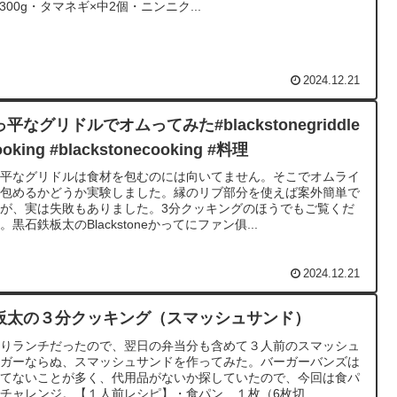
×300g・タマネギ×中2個・ニンニク...
2024.12.21
平なグリドルでオムってみた#blackstonegriddle
ooking #blackstonecooking #料理
っ平なグリドルは食材を包むのには向いてません。そこでオムライ
を包めるかどうか実験しました。縁のリブ部分を使えば案外簡単で
が、実は失敗もありました。3分クッキングのほうでもご覧くだ
。黒石鉄板太のBlackstoneかってにファン俱...
2024.12.21
板太の３分クッキング（スマッシュサンド）
とりランチだったので、翌日の弁当分も含めて３人前のスマッシュ
ーガーならぬ、スマッシュサンドを作ってみた。バーガーバンズは
ってないことが多く、代用品がないか探していたので、今回は食パ
チャレンジ。【１人前レシピ】・食パン １枚（6枚切...