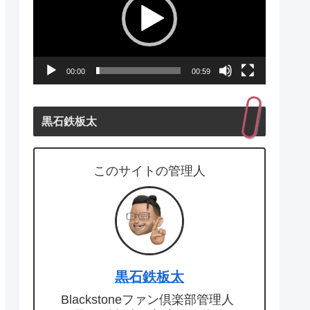
プ
レ
ー
00:00
00:59
ヤ
ー
黒石鉄板太
このサイトの管理人
黒石鉄板太
Blackstoneファン倶楽部管理人