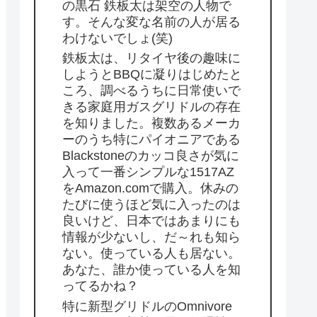
の黒石 鉄板太は架空の人物で
す。そんな変な名前の人が居る
わけないでしょ(笑)
鉄板太は、リタイヤ後の趣味に
しようとBBQに凝りはじめたと
ころ、調べるうちに日常使いで
きる家庭用ガスグリドルの存在
を知りました。複数あるメーカ
ーのうち特にパイオニアである
Blackstoneのカッコ良さが気に
入って一番シンプルな1517AZ
をAmazon.comで購入。休みの
たびに使うほど気に入ったのは
良いけど、日本ではあまりにも
情報が少ないし、だ～れも知ら
ない。使っている人も居ない。
あなた、誰か使っている人を知
ってるかね？
特に新型グリドルのOmnivore