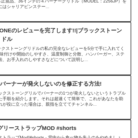
日本正規品、36インチの４バーナーグリドル（MODEL：2256JP）を
にはシャリアピンステー...
TONEのレビューを完了します!!|ブラックストーン
リドル
ラックストーングリドルの私の完全なレビューを5分で手に入れてく
、味付けや開始のしやすさ、温度制御と分散、ハンバーガー、ステ
、お手入れのしやすさなどについて説明し...
ドルでバーナーが発火しないのを修正する方法!
ックストーングリルでバーナーの1つが発火しないというトラブル
た手順を紹介します。それは超速くて簡単で、これがあなたを助
が役に立った場合は、親指を立ててチャンネル...
ーストラップMOD #shorts
ラップMod!#shorts - 背中から食べ物を失うのをやめましょ