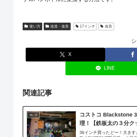
使い方
改造・改良
17インチ
改良
シ
X
LINE
関連記事
コストコ Blackston
使い方
理！【鉄板太の３分ク
36インチ買ったどー！大き