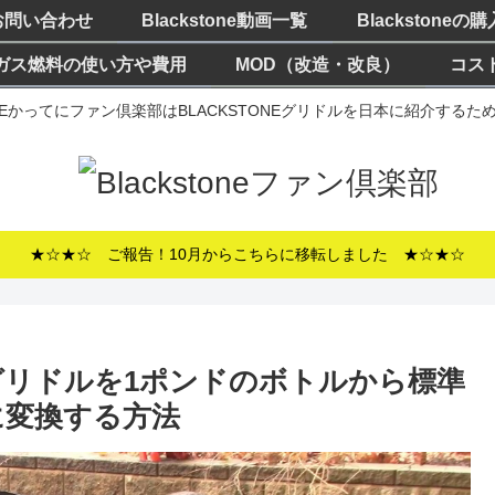
お問い合わせ
Blackstone動画一覧
Blackstoneの
ガス燃料の使い方や費用
MOD（改造・改良）
コス
ONEかってにファン倶楽部はBLACKSTONEグリドルを日本に紹介する
★☆★☆ ご報告！10月からこちらに移転しました ★☆★☆
グリドルを1ポンドのボトルから標準
に変換する方法