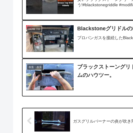
う!#blackstonegriddle #modif
Blackstoneグリ
HOW TO
プロパンガスを接続したBlac
ブラックストーングリ
改造・改良
ムのハウツー。
ガスグリルバーナーの炎が吹き