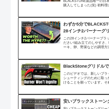
BLACKSTONE製品唯一の
購入してしまった(笑) 初料理
わずか5分でBLACKS
レビュー
28インチ2バーナーグ
この28インチ2バーナーブ
ださい!組み立てのしやすさ
ーキ、卵、野菜などの調理方法
BlackStoneグリ
メンテナンス・お手入れ方法
このビデオでは、新しいブラ
シューティングのために取っ
けることを願っています。それ
安いブラックストーングリ
メンテナンス・お手入れ方法
安いブラックストーングリースト