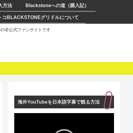
購入方法
Blackstoneへの道（購入記）
トコBLACKSTONEグリドルについて
ための非公式ファンサイトです
海外YouTubeを日本語字幕で観る方法
動
画