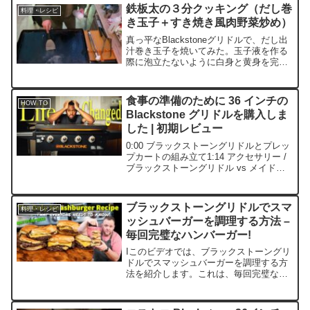
間くらいの撮影内容です...
鉄板太の３分クッキング（だし巻
料理・レシピ
き玉子＋すき焼き風肉野菜炒め）
真っ平なBlackstoneグリドルで、だし出
汁巻き玉子を焼いてみた。玉子液を作る
際に泡立たないように白身と黄身を完全
に混ぜることがポイント。あとは多めに
油を引いた鉄板に玉子液を広げてスパチ
ュラで形を整えて巻いていくだけ。玉子
食事の準備のために 36 インチの
HOW TO
焼きフライパン...
Blackstone グリドルを購入しま
した | 初期レビュー
0:00 ブラックストーングリドルとプレッ
プカートの組み立て1:14 アクセサリー /
ブラックストーングリドル vs メイドイ
ングリドル2:46 フードプレップ3:41 ブラ
ックストーングリドルの味付け方法5:07
36インチのブラックス...
ブラックストーングリドルでスマ
料理・レシピ
ッシュバーガーを調理する方法 –
毎回完璧なハンバーガー!
Iこのビデオでは、ブラックストーングリ
ドルでスマッシュバーガーを調理する方
法を紹介します。これは、毎回完璧なハ
ンバーガーです。ブラックストーングリ
ドルは、おいしいハンバーガーを調理し
たい人に最適なツールです。毎回、ブラ