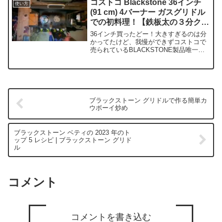
コストコ Blackstone 36インチ
使い方
ックストーングリドルを...
(91 cm) 4バーナー ガスグリドル
での初料理！【鉄板太の３分クッ
キング（シャリアピンステー
36インチ買ったどー！大きすぎるのは分
キ）】
かってたけど、我慢ができずコストコで
売られているBLACKSTONE製品唯一の
日本正規品、36インチの４バーナーグリ
ドル（MODEL：2256JP）を購入してし
まった(笑) 初料理にはシャリアピンステ
ー...
ブラックストーン グリドルで作る簡単カ
ウボーイ炒め
ブラックストーン ベティの 2023 年のト
ップ 5 レシピ | ブラックストーン グリド
ル
コメント
コメントを書き込む