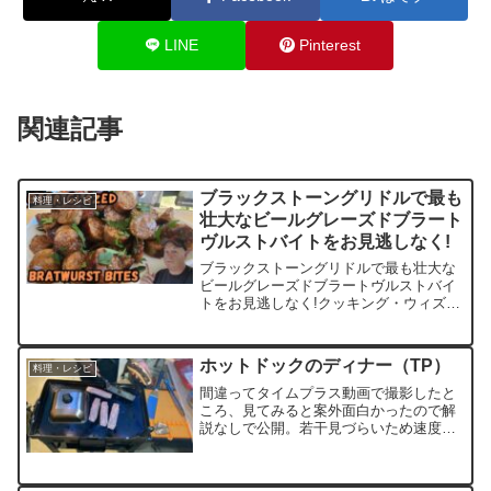
LINE
Pinterest
関連記事
ブラックストーングリドルで最も
料理・レシピ
壮大なビールグレーズドブラート
ヴルストバイトをお見逃しなく!
ブラックストーングリドルで最も壮大な
ビールグレーズドブラートヴルストバイ
トをお見逃しなく!クッキング・ウィズ・
ザ・クレイジー・ポップへようこそ!🌟
この食欲をそそるビデオでは、ブラック
ストーングリドルでビールグレーズドブ
ホットドックのディナー（TP）
料理・レシピ
ラートヴルストバイト...
間違ってタイムプラス動画で撮影したと
ころ、見てみると案外面白かったので解
説なしで公開。若干見づらいため速度を
倍以上遅くしてます。中ほどの長期不在
は部屋に戻って食べてるところで、時間
節約のためTP速度のまま。実際には１時