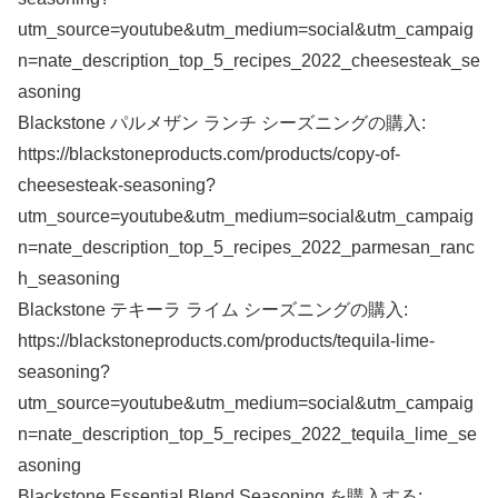
utm_source=youtube&utm_medium=social&utm_campaig
n=nate_description_top_5_recipes_2022_cheesesteak_se
asoning
Blackstone パルメザン ランチ シーズニングの購入:
https://blackstoneproducts.com/products/copy-of-
cheesesteak-seasoning?
utm_source=youtube&utm_medium=social&utm_campaig
n=nate_description_top_5_recipes_2022_parmesan_ranc
h_seasoning
Blackstone テキーラ ライム シーズニングの購入:
https://blackstoneproducts.com/products/tequila-lime-
seasoning?
utm_source=youtube&utm_medium=social&utm_campaig
n=nate_description_top_5_recipes_2022_tequila_lime_se
asoning
Blackstone Essential Blend Seasoning を購入する: