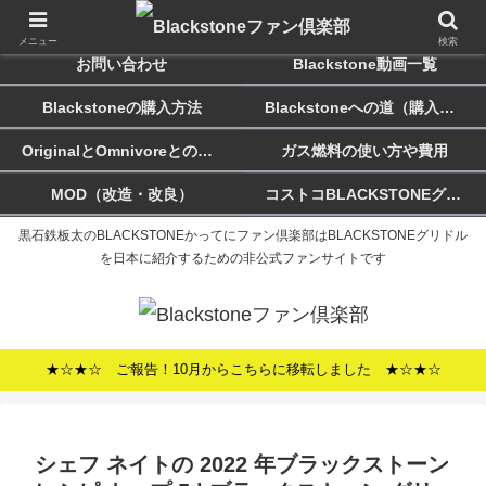
ホーム
Blackstoneのススメ
メニュー
検索
お問い合わせ
Blackstone動画一覧
Blackstoneの購入方法
Blackstoneへの道（購入記）
OriginalとOmnivoreとの違い
ガス燃料の使い方や費用
MOD（改造・改良）
コストコBLACKSTONEグリドルについて
黒石鉄板太のBLACKSTONEかってにファン倶楽部はBLACKSTONEグリドル
を日本に紹介するための非公式ファンサイトです
★☆★☆ ご報告！10月からこちらに移転しました ★☆★☆
シェフ ネイトの 2022 年ブラックストーン