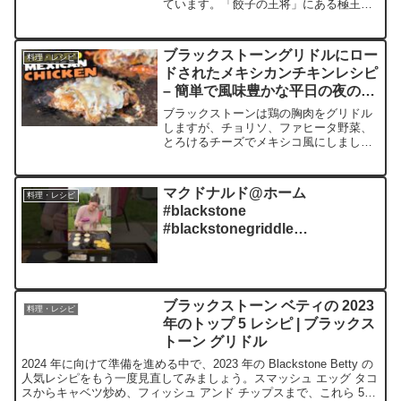
ています。「餃子の王将」にある極王天
津炒飯をイメージして作りました。焼き
豚が無かったのでベーコン、カニ身はも
ちろんカニカマです。甘酢あんかけは別
ブラックストーングリドルにロー
料理・レシピ
鍋で事前に調理済みのもの...
ドされたメキシカンチキンレシピ
– 簡単で風味豊かな平日の夜の食
事!
ブラックストーンは鶏の胸肉をグリドル
しますが、チョリソ、ファヒータ野菜、
とろけるチーズでメキシコ風にしましょ
う!ここでレシピを入手してくださ
い:@BlackstoneGriddles #mexicanfood
#chicken #gridd...
マクドナルド@ホーム
料理・レシピ
#blackstone
#blackstonegriddle
#breakfastfordinner
#blackstonecooking
#dinnerideas
ブラックストーン ベティの 2023
料理・レシピ
年のトップ 5 レシピ | ブラックス
トーン グリドル
2024 年に向けて準備を進める中で、2023 年の Blackstone Betty の
人気レシピをもう一度見直してみましょう。スマッシュ エッグ タコ
スからキャベツ炒め、フィッシュ アンド チップスまで、これら 5