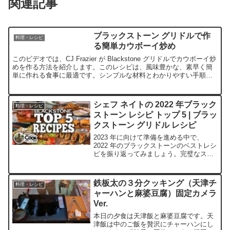
関連記事
ブラックストーン グリドルで作
料理・レシピ
る簡単カウボーイ炒め
このビデオでは、CJ Frazier が Blackstone グリドルでカウボーイ炒
めを作る方法を紹介します。このレシピは、風味豊かな、素早く簡
単に作れる食事に最適です。シンプルな材料とわかりやすい手順だ
けで、あっという間においしい料理が...
シェフ ネイトの 2022 年ブラック
料理・レシピ
ストーン レシピ トップ 5 | ブラッ
クストーン グリドル レシピ
2023 年に向けて準備を進める中で、
2022 年のブラックストーンのベストレシ
ピを振り返ってみましょう。完璧なステ
ーキからフライドチキンナゲット、スパ
イシーなエビのタコスまで、これら 5 つ
の料理はファンに絶対的な人気を博しま
鉄板太の３分クッキング（天津チ
料理・レシピ
した。#ブラ...
ャーハンと麻婆豆腐）固定カメラ
Ver.
本日の夕食は天津飯と麻婆豆腐です。天
津飯は中のご飯を贅沢にチャーハンにし