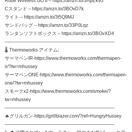
Rode Wireless GO II – https://amzn.to/3HpEk93
Cスタンド – https://amzn.to/3BOvD7k
ライト – https://amzn.to/3t5Q9MJ
サンドバッグ – https://amzn.to/33P0Lqz
ランタンソフトボックス – https://amzn.to/3BOvXD4
———————————————————————-
🌡️ Thermoworks アイテム:
サーマペンIR-https://www.thermoworks.com/thermapen-
ir/?tw=mhussey
サーマペンONE-https://www.thermoworks.com/thermapen-
one/?tw=mhussey
スモークx2-https://www.thermoworks.com/smoke/?
tw=mhussey
———————————————————————-
🔥グリルガン-https://grillblazer.com/?ref=HungryHussey
———————————————————————-