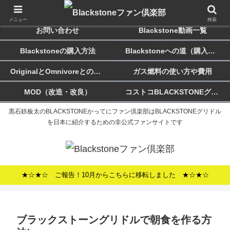
ホーム
Blackstoneのススメ
メニュー
検索
お問い合わせ
Blackstone動画一覧
Blackstoneの購入方法
Blackstoneへの道（購入記）
OriginalとOmnivoreとの違い
ガス燃料の使い方や費用
MOD（改造・改良）
コストコBLACKSTONEグリドルについて
黒石鉄板太のBLACKSTONEかってにファン倶楽部はBLACKSTONEグリドル
を日本に紹介するための非公式ファンサイトです
★☆★☆ ご報告！10月からこちらに移転しました ★☆★☆
ブラックストーングリドルで朝食を作る方