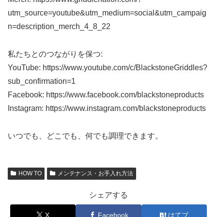
utm_source=youtube&utm_medium=social&utm_campaig
n=description_merch_4_8_22
私たちとのつながりを保つ:
YouTube: https://www.youtube.com/c/BlackstoneGriddles?
sub_confirmation=1
Facebook: https://www.facebook.com/blackstoneproducts
Instagram: https://www.instagram.com/blackstoneproducts
いつでも、どこでも、何でも調理できます。
HOW TO
メンテナンス・お手入れ方法
シェアする
X
Facebook
はてブ