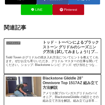
LINE
Pinterest
関連記事
トッド・トーベンによるブラック
シーズニング
ストーン グリドルのシーズニン
グ方法 | 試してみましょう! | ブラ
ックストーン グリドル
Todd Toven がグリドルの焼き入れ方法についてヒントを教えてくれ
ます。ぜひお立ち寄りいただき、グリドル マスターの仕事を聞いて
ください。ショップ: Blackstone レシピ: グッズ: ぜひ当社とつなが
りましょう: YouTub...
Blackstone Gliddle 28”
HOW TO
Omnivore Top 1517AZ 組み立て
方法解説
アメリカ製プロパンガスグリドルのパイ
オニア、BlackstoneGliddle の紹介とその
組み立て方法を解説。組み立ては非常に
簡単。作業時間は20~30分ほど。プラス