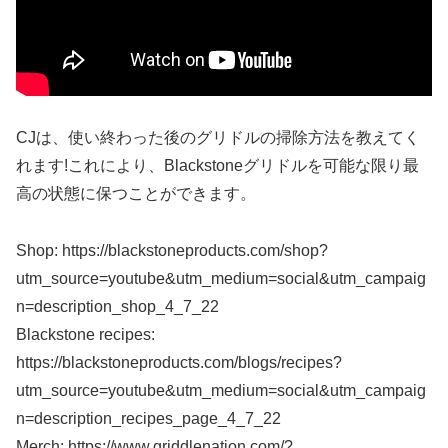
CJは、使い終わった後のグリドルの掃除方法を教えてく
れます!これにより、Blackstoneグリドルを可能な限り最
高の状態に保つことができます。
Shop: https://blackstoneproducts.com/shop?
utm_source=youtube&utm_medium=social&utm_campaig
n=description_shop_4_7_22
Blackstone recipes:
https://blackstoneproducts.com/blogs/recipes?
utm_source=youtube&utm_medium=social&utm_campaig
n=description_recipes_page_4_7_22
Merch: https://www.griddlenation.com/?