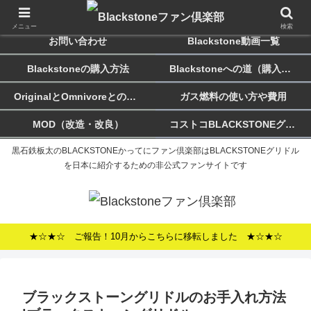
ホーム
Blackstoneのススメ
メニュー
検索
お問い合わせ
Blackstone動画一覧
Blackstoneの購入方法
Blackstoneへの道（購入記）
OriginalとOmnivoreとの違い
ガス燃料の使い方や費用
MOD（改造・改良）
コストコBLACKSTONEグリドルについて
黒石鉄板太のBLACKSTONEかってにファン倶楽部はBLACKSTONEグリドル
を日本に紹介するための非公式ファンサイトです
★☆★☆ ご報告！10月からこちらに移転しました ★☆★☆
ブラックストーングリドルのお手入れ方法