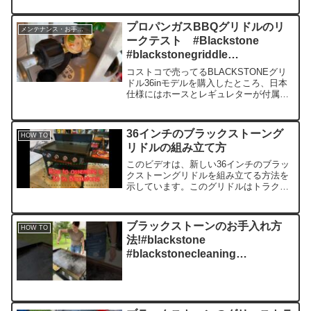
ドライバー１本でセットアップできま
す。 ご存知ない方のために、Black...
プロパンガスBBQグリドルのリ
メンテナンス・お手入れ方法
ークテスト #Blackstone
#blackstonegriddle
#LPGLeaktest
コストコで売ってるBLACKSTONEグリ
ドル36inモデルを購入したところ、日本
仕様にはホースとレギュレターが付属し
ていなかったので、28inモデルから其々
を移植した。ホース類の着脱をした場合
はガス漏れが無いか毎回チェックするこ
36インチのブラックストーング
HOW TO
とをメーカ...
リドルの組み立て方
このビデオは、新しい36インチのブラッ
クストーングリドルを組み立てる方法を
示しています。このグリドルはトラクタ
ーサプライカンパニーから購入したもの
で、組み立てが必要です。うまくいけ
ば、これは組み立てがいかに簡単かを示
ブラックストーンのお手入れ方
HOW TO
しています。合計時間は約...
法!#blackstone
#blackstonecleaning
#blackstonegriddle
#blackstonegrill #mom