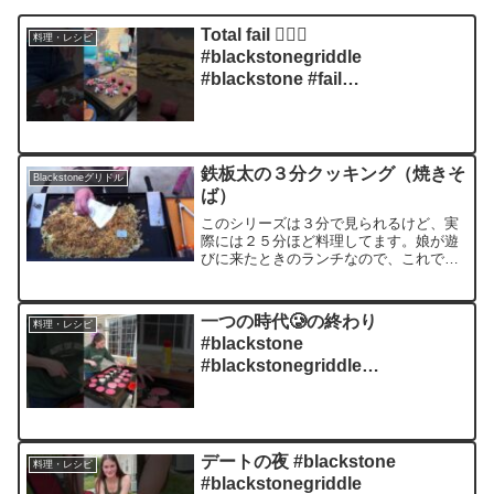
Total fail 🤦🏻‍♀️
料理・レシピ
#blackstonegriddle
#blackstone #fail
#smashburgers #familydinner
#mom #momlife
鉄板太の３分クッキング（焼きそ
Blackstoneグリドル
ば）
このシリーズは３分で見られるけど、実
際には２５分ほど料理してます。娘が遊
びに来たときのランチなので、これで３
人前。私は焼きそばには白いご飯も欲し
くなる方で、この時もご飯のおかずとし
ての焼きそばです。Blackstoneグリドル
一つの時代🥲の終わり
料理・レシピ
が届いてシーズ...
#blackstone
#blackstonegriddle
#blackstonefail #blackstonegrill
#byebye
デートの夜 #blackstone
料理・レシピ
#blackstonegriddle