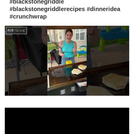
#blackstonegriddle
#blackstonegriddlerecipes #dinneridea
#crunchwrap
料理・レシピ