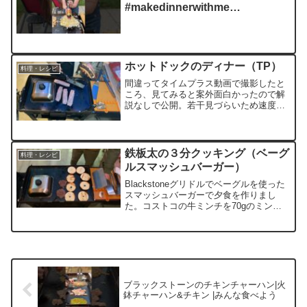
#makedinnerwithme
#chickenfriedrice
#blackstonerecipes
ホットドックのディナー（TP）
料理・レシピ
間違ってタイムプラス動画で撮影したと
ころ、見てみると案外面白かったので解
説なしで公開。若干見づらいため速度を
倍以上遅くしてます。中ほどの長期不在
は部屋に戻って食べてるところで、時間
節約のためTP速度のまま。実際には１時
間くらいの撮影内容です...
鉄板太の３分クッキング（ベーグ
料理・レシピ
ルスマッシュバーガー）
Blackstoneグリドルでベーグルを使った
スマッシュバーガーで夕食を作りまし
た。コストコの牛ミンチを70gのミンチ
ボールにして冷凍していたのでスマッシ
ュ。同じくコストコのベーグル（美味し
いよ）をスライスして具材をサンドして
バーガーにして...
ブラックストーンのチキンチャーハン|火
鉢チャーハン&チキン |みんな食べよう