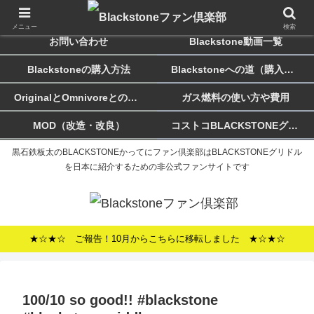
ホーム
Blackstoneのススメ
メニュー
検索
お問い合わせ
Blackstone動画一覧
Blackstoneの購入方法
Blackstoneへの道（購入記）
OriginalとOmnivoreとの違い
ガス燃料の使い方や費用
MOD（改造・改良）
コストコBLACKSTONEグリドルについて
黒石鉄板太のBLACKSTONEかってにファン倶楽部はBLACKSTONEグリドル
を日本に紹介するための非公式ファンサイトです
★☆★☆ ご報告！10月からこちらに移転しました ★☆★☆
100/10 so good!! #blackstone