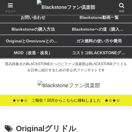
ホーム
Blackstoneのススメ
メニュー
検索
お問い合わせ
Blackstone動画一覧
Blackstoneの購入方法
Blackstoneへの道（購入記）
OriginalとOmnivoreとの違い
ガス燃料の使い方や費用
MOD（改造・改良）
コストコBLACKSTONEグリドルについて
黒石鉄板太のBLACKSTONEかってにファン倶楽部はBLACKSTONEグリドル
を日本に紹介するための非公式ファンサイトです
★☆★☆ ご報告！10月からこちらに移転しました ★☆★☆
Originalグリドル