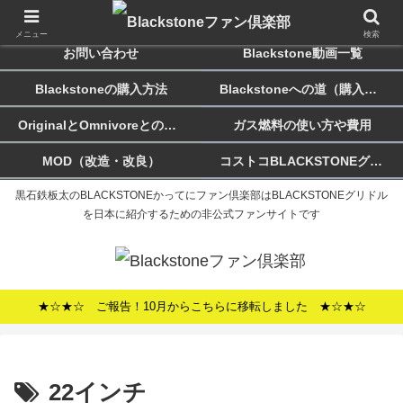
ホーム
Blackstoneのススメ
メニュー
検索
お問い合わせ
Blackstone動画一覧
Blackstoneの購入方法
Blackstoneへの道（購入記）
OriginalとOmnivoreとの違い
ガス燃料の使い方や費用
MOD（改造・改良）
コストコBLACKSTONEグリドルについて
黒石鉄板太のBLACKSTONEかってにファン倶楽部はBLACKSTONEグリドル
を日本に紹介するための非公式ファンサイトです
★☆★☆ ご報告！10月からこちらに移転しました ★☆★☆
22インチ