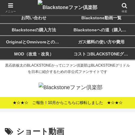
ホーム
Blackstoneのススメ
メニュー
検索
お問い合わせ
Blackstone動画一覧
Blackstoneの購入方法
Blackstoneへの道（購入記）
OriginalとOmnivoreとの違い
ガス燃料の使い方や費用
MOD（改造・改良）
コストコBLACKSTONEグリドルについて
黒石鉄板太のBLACKSTONEかってにファン倶楽部はBLACKSTONEグリドル
を日本に紹介するための非公式ファンサイトです
★☆★☆ ご報告！10月からこちらに移転しました ★☆★☆
ショート動画