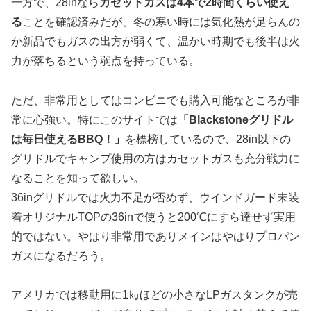
一方で、28inなら
カセットガスは4本で2時間くらい使え
る
ことを確認済みだが、冬の寒い時には気化熱が足らんの
か新品でもガスの出方が弱くて、温かい時期でも後半は火
力が落ちるという弱点を持っている。
ただ、非常用としてはコンビニでも購入可能なところが非
常に心強い。特にこのサイトでは
「Blackstoneグリドル
は毎日使えるBBQ！」
を標榜しているので、28in以下の
グリドルでキャンプ使用の方はカセットガスも充分戦力に
なることを知って欲しい。
36inグリドルでは火力不足が否めず、ウインドガード未装
着オリジナルTOPの36inで使うと200℃にすら達せず実用
的ではない。やはり非常用でありメインはやはりプロパン
ガスになるだろう。
アメリカでは移動用に1㎏ほどの小さなLPガスタンクが売