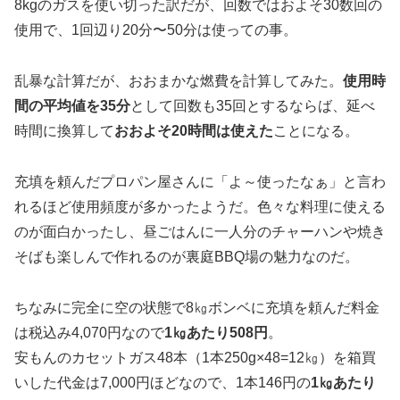
8kgのガスを使い切った訳だが、回数ではおよそ30数回の
使用で、1回辺り20分〜50分は使っての事。
乱暴な計算だが、おおまかな燃費を計算してみた。
使用時
間の平均値を35分
として回数も35回とするならば、延べ
時間に換算して
おおよそ20時間は使えた
ことになる。
充填を頼んだプロパン屋さんに「よ～使ったなぁ」と言わ
れるほど使用頻度が多かったようだ。色々な料理に使える
のが面白かったし、昼ごはんに一人分のチャーハンや焼き
そばも楽しんで作れるのが裏庭BBQ場の魅力なのだ。
ちなみに完全に空の状態で8㎏ボンベに充填を頼んだ料金
は税込み4,070円なので
1㎏あたり508円
。
安もんのカセットガス48本（1本250g×48=12㎏）を箱買
いした代金は7,000円ほどなので、1本146円の
1㎏あたり