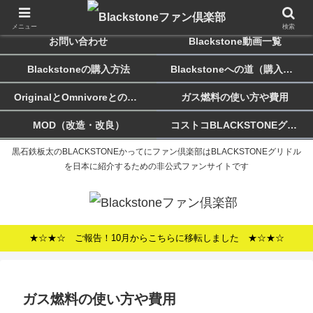
ホーム
Blackstoneのススメ
メニュー
検索
お問い合わせ
Blackstone動画一覧
Blackstoneの購入方法
Blackstoneへの道（購入記）
OriginalとOmnivoreとの違い
ガス燃料の使い方や費用
MOD（改造・改良）
コストコBLACKSTONEグリドルについて
黒石鉄板太のBLACKSTONEかってにファン倶楽部はBLACKSTONEグリドル
を日本に紹介するための非公式ファンサイトです
★☆★☆ ご報告！10月からこちらに移転しました ★☆★☆
ガス燃料の使い方や費用