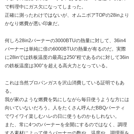
で料理中にガス欠になってしまった。
正確に測ったわけではないが、オムニボアTOPの28inより
かなり燃費が悪い印象だ。
何しろ28in2バーナーの3000BTUの熱量に対して、36in4
バーナーは単純に倍の6000BTUの熱量が有るのだ。実際
に28inでは鉄板温度の最高は250°程であるのに対して36in
の鉄板温度は300°を超える高火力となっている。
これは当然プロパンガスを沢山消費している証明でもあ
る。
我が家のような燃費を気にしながら毎日使うような方には
向いていないだろう。人をたくさん呼んだBBQパーティ
でワイワイ楽しむハレの日に使うものかもしれない。
また、常に4つのバーナーを全開にするのではなく、調理
する素材によって使うバーナーの数や、温度や、調理面を