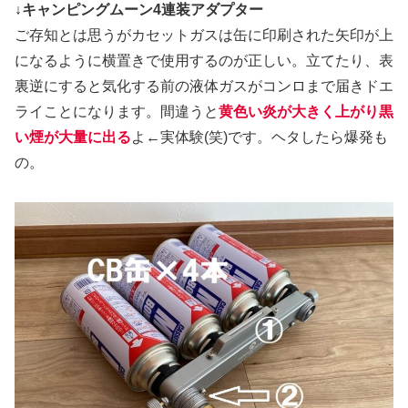
↓キャンピングムーン4連装アダプター
ご存知とは思うがカセットガスは缶に印刷された矢印が上
になるように横置きで使用するのが正しい。立てたり、表
裏逆にすると気化する前の液体ガスがコンロまで届きドエ
ライことになります。間違うと
黄色い炎が大きく上がり黒
い煙が大量に出る
よ←実体験(笑)です。ヘタしたら爆発も
の。