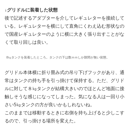
↓グリドルに装着した状態
後で記述するアダプターを介してレギュレターを接続して
いる。レギュレターを横にして直角にくわえ込む形状なの
で国産レギュレターのように横に大きく張り出すことがな
くて取り回しは良い。
8㎏タンクを装着したところ。タンクの下は数ｍｍしか隙間が無い状態。
グリドル本体横に折り畳み式の吊り下げフックがあり、通
常はタンクの持ち手を引っ掛けて保持する。ただ、グリド
ルに対して８㎏タンクが結構大きいのでほとんど地面に接
触しそうな感じになってしまった。気になる人は一回り小
さい5㎏タンクの方が良いかもしれないね。
このままでは移動するときに右側を持ち上げると少しこす
るので、引っ掛ける場所を変えた。