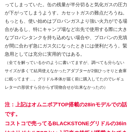
ってしまっていた。缶の残量が半分切ると気化ガスの圧力
が下がってしまうようす。カセットガスの難点だろうね。
もっとも、使い始めはプロパンガスより強い火力がでる場
合があるし、特にキャンプ場など出先で使用する際に大き
なプロパンタンクを持ち込めない場合や、プロパンの充填
が間に合わず急にガス欠になったときには便利だろう。緊
急用としては充分に実用的ではある。
（全てを解っているかのように書いてますが、調べても分らない
サイズが多くて結局使えなかったアダプターが2個ひっそりと倉庫
に眠ってます…。グリドル本体が届く前に購入してたのでレギュ
レターの形状すら分からず現物合せが出来なかったの）
注：上記はオムニボアTOP搭載の28inモデルでの話
です。
コストコで売ってるBLACKSTONEグリドルの36in