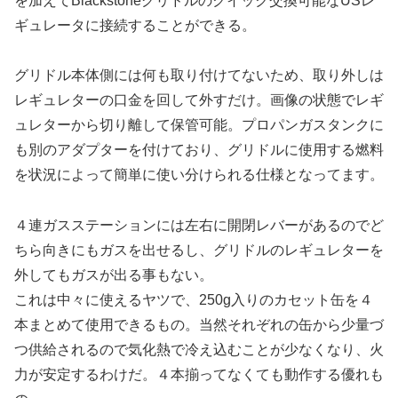
を加えてBlackstoneグリドルのクイック交換可能なUSレ
ギュレータに接続することができる。
グリドル本体側には何も取り付けてないため、取り外しは
レギュレターの口金を回して外すだけ。画像の状態でレギ
ュレターから切り離して保管可能。プロパンガスタンクに
も別のアダプターを付けており、グリドルに使用する燃料
を状況によって簡単に使い分けられる仕様となってます。
４連ガスステーションには左右に開閉レバーがあるのでど
ちら向きにもガスを出せるし、グリドルのレギュレターを
外してもガスが出る事もない。
これは中々に使えるヤツで、250g入りのカセット缶を４
本まとめて使用できるもの。当然それぞれの缶から少量づ
つ供給されるので気化熱で冷え込むことが少なくなり、火
力が安定するわけだ。４本揃ってなくても動作する優れも