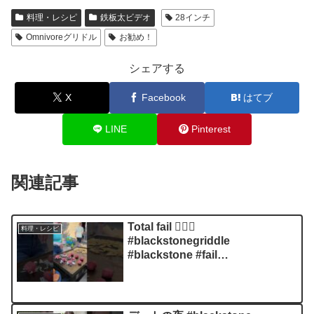
料理・レシピ
鉄板太ビデオ
28インチ
Omnivoreグリドル
お勧め！
シェアする
X
Facebook
はてブ
LINE
Pinterest
関連記事
Total fail 🤦🏻‍♀️
料理・レシピ
#blackstonegriddle
#blackstone #fail
#smashburgers #familydinner
#mom #momlife