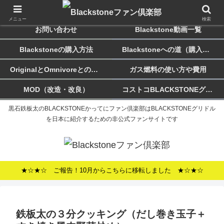
ホーム
Blackstoneのススメ
メニュー
検索
お問い合わせ
Blackstone動画一覧
Blackstoneの購入方法
Blackstoneへの道（購入記）
OriginalとOmnivoreとの違い
ガス燃料の使い方や費用
MOD（改造・改良）
コストコBLACKSTONEグリドルについて
黒石鉄板太のBLACKSTONEかってにファン倶楽部はBLACKSTONEグリドル
を日本に紹介するための非公式ファンサイトです
★☆★☆ ご報告！10月からこちらに移転しました ★☆★☆
鉄板太の３分クッキング（だし巻き玉子＋