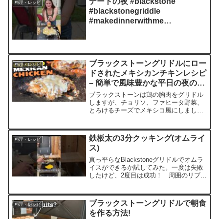
デートの夜 #blackstone
料理・レシピ
#blackstonegriddle
#makedinnerwithme
#chickenfriedrice
#blackstonerecipes
ブラックストーングリドルにロー
料理・レシピ
ドされたメキシカンチキンレシピ
– 簡単で風味豊かな平日の夜の食
事!
ブラックストーンは鶏の胸肉をグリドル
しますが、チョリソ、ファヒータ野菜、
とろけるチーズでメキシコ風にしましょ
う!ここでレシピを入手してくださ
い:@BlackstoneGriddles #mexicanfood
#chicken #gridd...
鉄板太の3分クッキング(オムライ
料理・レシピ
ス)
真っ平らなBlackstoneグリドルでオムラ
イスができるか試してみた。一度は失敗
したけど、2度目は成功！ 周囲のリブを
上手に使えばやりやすいよ。【レシ
ピ】・冷凍ご飯×4個(茶碗4杯分)・牛肉
(ロース)×300g・タマネギ×中2個・ニンニ
ブラックストーングリドルで朝食
料理・レシピ
ク...
を作る方法!