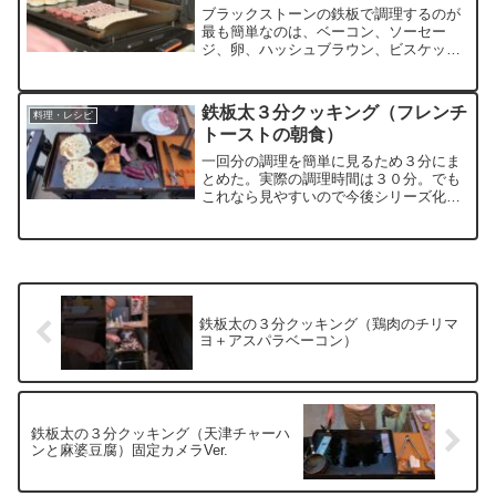
ブラックストーンの鉄板で調理するのが
最も簡単なのは、ベーコン、ソーセー
ジ、卵、ハッシュブラウン、ビスケッ
ト、グレービーソースで構成される大き
な朝食です。このビデオでは、それがい
かに簡単かをお見せします!このチャンネ
鉄板太３分クッキング（フレンチ
料理・レシピ
ルに参加して、特典にアクセ...
トーストの朝食）
一回分の調理を簡単に見るため３分にま
とめた。実際の調理時間は３０分。でも
これなら見やすいので今後シリーズ化し
ましょう。日曜日の早朝から、金属スパ
チュラでチャンチャン音が出るのを気に
していたので朝食では使ったことが無か
ったけど、試しにホットプ...
鉄板太の３分クッキング（鶏肉のチリマ
ヨ＋アスパラベーコン）
鉄板太の３分クッキング（天津チャーハ
ンと麻婆豆腐）固定カメラVer.