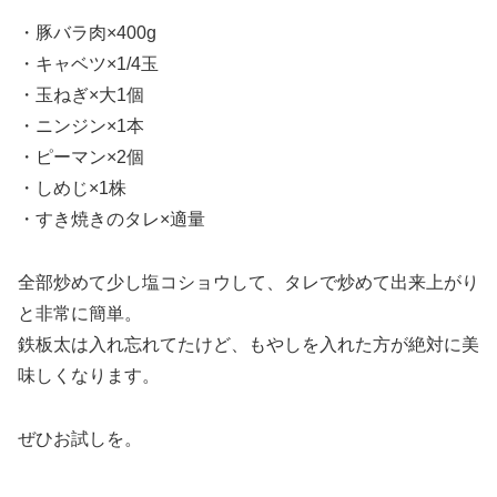
・豚バラ肉×400g
・キャベツ×1/4玉
・玉ねぎ×大1個
・ニンジン×1本
・ピーマン×2個
・しめじ×1株
・すき焼きのタレ×適量
全部炒めて少し塩コショウして、タレで炒めて出来上がり
と非常に簡単。
鉄板太は入れ忘れてたけど、もやしを入れた方が絶対に美
味しくなります。
ぜひお試しを。